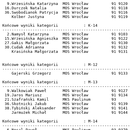
  9.Wrzesińska Katarzyna  MOS Wrocław          91 9120 
 16.Durczok Natalia       MOS Wrocław          91 9118 
 36.Swobodianok Patrycja  MOS Wrocław          91 9116 
    Kolber Justyna        MOS Wrocław          91 9119 
Końcowe wyniki kategorii           : K-14              
-------------------------------------------------------
  2.Namysł Katarzyna      MOS Wrocław          91 9103 
 15.Wrzesińska Agnieszka  MOS Wrocław          91 9122 
 27.Gakis Małgorzata      MOS Wrocław          91 9130 
 30.Cudak Adrianna        MOS Wrocław          91 9132 
    Krasińska Małgorzata  MOS Wrocław          91 9131 
Końcowe wyniki kategorii           : M-12              
-------------------------------------------------------
    Gajerski Grzegorz     MOS Wrocław          91 9133 
Końcowe wyniki kategorii           : M-13              
-------------------------------------------------------
  9.Walkowiak Paweł       MOS Wrocław          91 9127 
 19.Jaros Mariusz         MOS Wrocław          91 9134 
 21.Szafrański Kamil      MKS Paulinum         93      
 36.Skotnicki Jakub       MOS Wrocław          91 9139 
 38.Tybiński Aleksander   MOS Wrocław          91 9141 
    Jarmużek Michał       MOS Wrocław          91 9144 
Końcowe wyniki kategorii           : M-14              
-------------------------------------------------------
  6.Nosal Paweł           MKS Paulinum         93 9370 