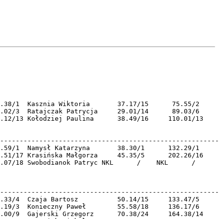
.38/1  Kasznia Wiktoria       37.17/15      75.55/2  

.02/3  Ratajczak Patrycja     29.01/14      89.03/6  

.12/13 Kołodziej Paulina      38.49/16     110.01/13 

--------------------------------------------------------

.59/1  Namysł Katarzyna       38.30/1      132.29/1  

.51/17 Krasińska Małgorza     45.35/5      202.26/16 

.07/18 Swobodianok Patryc NKL      /    NKL      /   

--------------------------------------------------------

.33/4  Czaja Bartosz          50.14/15     133.47/5  

.19/3  Konieczny Paweł        55.58/18     136.17/6  

.00/9  Gajerski Grzegorz      70.38/24     164.38/14 
