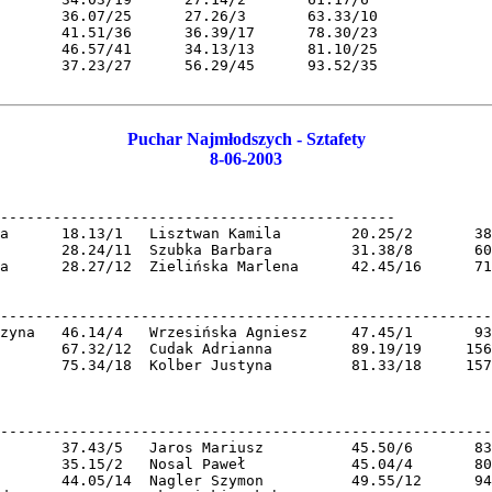
       36.07/25      27.26/3       63.33/10 

       41.51/36      36.39/17      78.30/23 

       46.57/41      34.13/13      81.10/25 

       37.23/27      56.29/45      93.52/35 

Puchar Najmłodszych - Sztafety
8-06-2003
---------------------------------------------

a      18.13/1   Lisztwan Kamila        20.25/2       38
       28.24/11  Szubka Barbara         31.38/8       60
a      28.27/12  Zielińska Marlena      42.45/16      71
--------------------------------------------------------
zyna   46.14/4   Wrzesińska Agniesz     47.45/1       93
       67.32/12  Cudak Adrianna         89.19/19     156
       75.34/18  Kolber Justyna         81.33/18     157
--------------------------------------------------------
       37.43/5   Jaros Mariusz          45.50/6       83
       35.15/2   Nosal Paweł            45.04/4       80
       44.05/14  Nagler Szymon          49.55/12      94