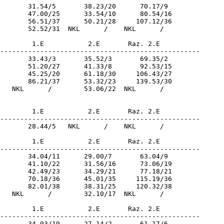
       31.54/5       38.23/20      70.17/9  

       47.00/25      33.54/10      80.54/16 

       56.51/37      50.21/28     107.12/36 

       52.52/31  NKL      /    NKL      /   

        1.E           2.E       Raz. 2.E       

--------------------------------------------------

       33.43/3       35.52/3       69.35/2  

       51.20/27      41.33/8       92.53/15 

       45.25/20      61.18/30     106.43/27 

       86.21/37      53.32/23     139.53/30 

   NKL      /        53.06/22  NKL      /   

        1.E           2.E       Raz. 2.E       

--------------------------------------------------

       28.44/5   NKL      /    NKL      /   

        1.E           2.E       Raz. 2.E       

--------------------------------------------------

       34.04/11      29.00/7       63.04/9  

       41.10/22      31.56/16      73.06/19 

       42.49/23      34.29/21      77.18/21 

       70.18/36      45.01/35     115.19/36 

       82.01/38      38.31/25     120.32/38 

   NKL      /        32.10/17  NKL      /   

        1.E           2.E       Raz. 2.E       

--------------------------------------------------

       34.03/19      27.14/2       61.17/6  
