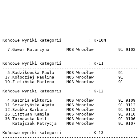
Końcowe wyniki kategorii           : K-10N             
-------------------------------------------------------
  7.Gawor Katarzyna       MOS Wrocław          91 9102 
Końcowe wyniki kategorii           : K-11              
-------------------------------------------------------
  5.Radzikowska Paula     MOS Wrocław          91      
 17.Kołodziej Paulina     MOS Wrocław          91      
 19.Zielińska Marlena     MOS Wrocław          91      
Końcowe wyniki kategorii           : K-12              
-------------------------------------------------------
  4.Kasznia Wiktoria      MOS Wrocław          91 9109 
 11.Serwatyńska Agata     MOS Wrocław          91 9112 
 12.Szubka Barbara        MOS Wrocław          91 9115 
 26.Lisztwan Kamila       MOS Wrocław          91 9110 
 36.Tarnawska Nelli       MOS Wrocław          91 9106 
    Ratajczak Patrycja    MOS Wrocław          91 9107 
Końcowe wyniki kategorii           : K-13              
-------------------------------------------------------