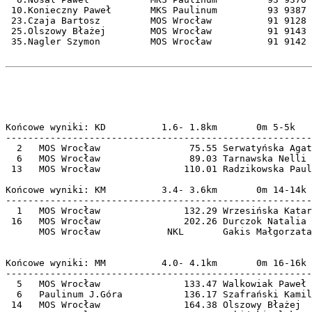
 10.Konieczny Paweł       MKS Paulinum         93 9387 
 23.Czaja Bartosz         MOS Wrocław          91 9128 
 25.Olszowy Błażej        MOS Wrocław          91 9143 
 35.Nagler Szymon         MOS Wrocław          91 9142 
Końcowe wyniki: KD          1.6- 1.8km       0m 5-5k

-------------------------------------------------------
  2   MOS Wrocław                75.55 Serwatyńska Agat
  6   MOS Wrocław                89.03 Tarnawska Nelli 
 13   MOS Wrocław               110.01 Radzikowska Paul
Końcowe wyniki: KM          3.4- 3.6km       0m 14-14k

-------------------------------------------------------
  1   MOS Wrocław               132.29 Wrzesińska Katar
 16   MOS Wrocław               202.26 Durczok Natalia 
      MOS Wrocław            NKL       Gakis Małgorzata
Końcowe wyniki: MM          4.0- 4.1km       0m 16-16k

-------------------------------------------------------
  5   MOS Wrocław               133.47 Walkowiak Paweł 
  6   Paulinum J.Góra           136.17 Szafrański Kamil
 14   MOS Wrocław               164.38 Olszowy Błażej  