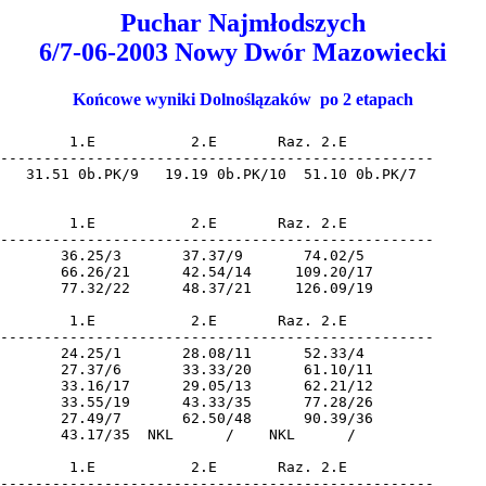
Puchar Najmłodszych
6/7-06-2003 Nowy Dwór Mazowiecki
Końcowe wyniki Dolnoślązaków po 2 etapach
        1.E           2.E       Raz. 2.E       

--------------------------------------------------

   31.51 0b.PK/9   19.19 0b.PK/10  51.10 0b.PK/7  

        1.E           2.E       Raz. 2.E       

--------------------------------------------------

       36.25/3       37.37/9       74.02/5  

       66.26/21      42.54/14     109.20/17 

       77.32/22      48.37/21     126.09/19 

        1.E           2.E       Raz. 2.E       

--------------------------------------------------

       24.25/1       28.08/11      52.33/4  

       27.37/6       33.33/20      61.10/11 

       33.16/17      29.05/13      62.21/12 

       33.55/19      43.33/35      77.28/26 

       27.49/7       62.50/48      90.39/36 

       43.17/35  NKL      /    NKL      /   

        1.E           2.E       Raz. 2.E       

--------------------------------------------------
