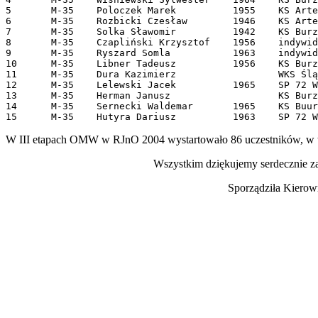
5	M-35	Poloczek Marek		1955	KS Artemis Wrocław	82	82	-	164

6	M-35	Rozbicki Czesław	1946	KS Artemis Wrocław	-	81	81	162

7	M-35	Solka Sławomir		1942	KS Burza Wrocław	80	-	80	160

8	M-35	Czapliński Krzysztof	1956	indywidualnie		81	77	78	159

9	M-35	Ryszard Somla		1963	indywidualnie - Wrocław	-	79	79	158

10	M-35	Libner Tadeusz		1956	KS Burza Wrocław	79	76	-	155

11	M-35	Dura Kazimierz			WKS Śląsk Wrocław	-	80	-	80

12	M-35	Lelewski Jacek		1965	SP 72 Wrocław		-	-	78	78

13	M-35	Herman Janusz			KS Burza Wrocław	-	78		78

14	M-35	Sernecki Waldemar	1965	KS Buurza Wrocław	-	-	77	77

W III etapach OMW w RJnO 2004 wystartowało 86 uczestników, w t
Wszystkim dziękujemy serdecznie za
Sporządziła Kiero