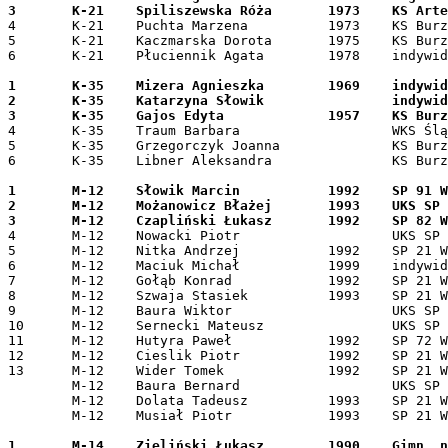
4	K-21	Puchta Marzena		1973	KS Burza Wrocław	-	-	85	85

5	K-21	Kaczmarska Dorota	1975	KS Burza Wrocław	-	-	82	82

6	K-21	Płuciennik Agata	1978	indywidualnie, Wrocław	-	-	81	81

1	K-35	Mizera Agnieszka	1969	indywidualnie - Wrocław	90	100	100	200

2	K-35	Katarzyna Słowik		indywidualnie - Wrocław	-	90	90	180

4	K-35	Traum Barbara			WKS Śląsk Wrocław	-	-	85	85

5	K-35	Grzegorczyk Joanna		KS Burza Wrocław	-	85	-	85

6	K-35	Libner Aleksandra		KS Burza Wrocław	-	82	-	82

1	M-12	Słowik Marcin		1992	SP 91 Wrocław		90	90	100	190

2	M-12	Możanowicz Błażej 	1993	UKS SP 107 Wrocław	100	82	90	190

4	M-12	Nowacki Piotr			UKS SP 107 Wrocław	-	100	-	100

5	M-12	Nitka Andrzej		1992	SP 21 Wrocław		-	-	85	85

6	M-12	Maciuk Michał		1999	indywidualnie - Wrocław	-	85		85

7	M-12	Gołąb Konrad		1992	SP 21 Wrocław		-	-	82	82

8	M-12	Szwaja Stasiek		1993	SP 21 Wrocław		-	-	81	81

9	M-12	Baura Wiktor			UKS SP 107 Wrocław	-	81		81

10	M-12	Sernecki Mateusz		UKS SP 107 Wrocław	-	-	79	79

11	M-12	Hutyra Paweł		1992	SP 72 Wrocław		-	-	78	78

12	M-12	Cieslik Piotr		1992	SP 21 Wrocław		-	-	77	77

13	M-12	Wider Tomek		1992	SP 21 Wrocław		-	-	76	76

	M-12	Baura Bernard			UKS SP 107 Wrocław	0	-	-	0

	M-12	Dolata Tadeusz		1993	SP 21 Wrocław		-	-	0	0

	M-12	Musiał Piotr		1993	SP 21 Wrocław		-	-	0	0

1	M-14	Zieliński Łukasz	1990	Gimn. nr 27 Wrocław	-	-	100	100
