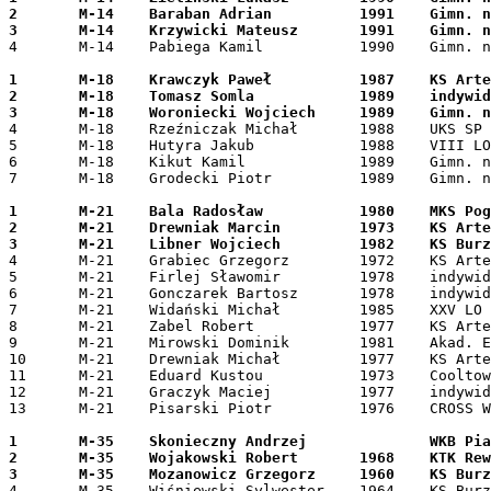
2	M-14	Baraban Adrian		1991	Gimn. nr 27 Wrocław	-	-	90	90

4	M-14	Pabiega Kamil		1990	Gimn. nr 27 Wrocław	-	-	82	82

1	M-18	Krawczyk Paweł 		1987	KS Artemis Wrocław	100	-	100	200

2	M-18	Tomasz Somla		1989	indywidualnie - Wrocław	-	100	85	185

4	M-18	Rzeźniczak Michał	1988	UKS SP 107 Wrocław	90	-	-	90

5	M-18	Hutyra Jakub		1988	VIII LO Wrocław	90	-	-	82	82

6	M-18	Kikut Kamil		1989	Gimn. nr 36 Wrocław	-	-	81	81

7	M-18	Grodecki Piotr		1989	Gimn. nr 18 Wrocław	-	-	80	80

1	M-21	Bala Radosław		1980	MKS Pogoń Siedlce	100	-	100	200

2	M-21	Drewniak Marcin		1973	KS Artemis Wrocław	-	100	90	190

4	M-21	Grabiec Grzegorz	1972	KS Artemis Wrocław	81	-	85	166

5	M-21	Firlej Sławomir		1978	indywidualnie - Wrocław	77	79	82	161

6	M-21	Gonczarek Bartosz	1978	indywidualnie - Wrocław	80	-	81	161

7	M-21	Widański Michał		1985	XXV LO Wrocław		79	81	-	160

8	M-21	Zabel Robert		1977	KS Artemis Wrocław	90	-	-	90

9	M-21	Mirowski Dominik	1981	Akad. Ekonom. Wrocław	-	85	-	85

10	M-21	Drewniak Michał		1977	KS Artemis Wrocław	85	-	-	85

11	M-21	Eduard Kustou		1973	Cooltowe Wycinaki	-	82	-	82

12	M-21	Graczyk Maciej		1977	indywidualnie - Wrocław	-	80	-	80

13	M-21	Pisarski Piotr		1976	CROSS Wołów		78	-	-	78

1	M-35	Skonieczny Andrzej		WKB Piast		-	100	100	200

2	M-35	Wojakowski Robert	1968	KTK Rewor Wrocław	100	85	85	185

4	M-35	Wiśniewski Sylwester	1964	KS Burza Wrocław	85	90	82	175
