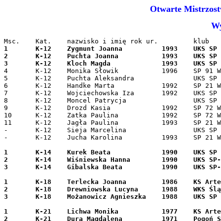
Otwarte Mistrzo
Wy
1	K-12	Zygmunt Joanna		1993	UKS SP 107 Wrocław	100	100	90	200

2	K-12	Puchta Joanna		1993	UKS SP 85 Wrocław	90	-	80	170

4	K-12	Monika Słowik		1996	SP 91 Wrocław		-	85	82	167

5	K-12	Puchta Aleksandra		UKS SP 85 Wrocław	-	-	100	100

6	K-12	Handke Marta		1992	SP 21 Wrocław		-	-	85	85

7	K-12	Wojciechowska Iza	1992	UKS SP 85 Wrocław	85	-	-	85

8	K-12	Moncel Patrycja			UKS SP 107 Wrocław	-	82	-	82

9	K-12	Drozd Kasia		1992	SP 72 Wrocław		-	-	81	81

10	K-12	Zatka Paulina		1992	SP 72 Wrocław		-	-	79	79

11	K-12	Jagła Paulina		1993	SP 21 Wrocław		-	-	77	77

-	K-12	Sieja Marcelina			UKS SP 107 Wrocław	-	0	-	0

-	K-12	Jucha Karolina		1993	SP 21 Wrocław		-	-	0	0

1	K-14	Kurek Beata		1990	UKS SP 107 Wrocław	100	100	-	200

2	K-14	Wiśniewska Hanna	1990	UKS SP-107 Wrocław	-	-	100	100

1	K-18	Terlecka Joanna		1986	KS Artemis Wrocław	100	100	-	200

2	K-18	Drewniowska Lucyna	1988	WKS Śląsk Wrocław	-	-	90	90

1	K-21	Lichwa Monika		1977	KS Artemis Wrocław	90	100	-	190

2	K-21	Dura Magdalena		1971	Pogoń Siedlce		-	-	100	100
