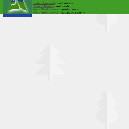
Robert Podsiadły
- webmaster,
Eduard Kustou
- webmaster,
Anna Włodarczyk
- pomysłodawca,
Róża Spiliszewska
- aktualizacja strony.