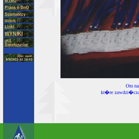
MTBO
Prasa o BnO
Sponsorzy
Galerie
Linki
WYNIKI
UKS
Świętoszów
Ost. mod.
3/3/2023 01:10:03
Oto na
kt�re zawdzi�cza