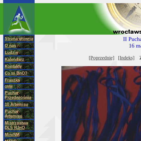
II Puch
Strona główna
16 m
O nas
Ludzie
[Poprzednie]
[Indeks]
Zd
Kalendarz
Kontakty
Co to BnO?
Fraszka
OMW
Puchar
Przedwiośnia
10 Artemisu
Puchar
Artemisu
Mistrzostwa
DLŚ RJnO
MiniNM