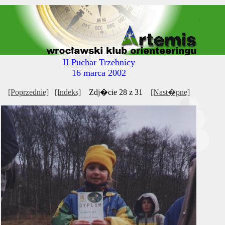
II Puchar Trzebnicy
16 marca 2002
[Poprzednie]
[Indeks]
Zdj�cie 28 z 31
[Nast�pne]