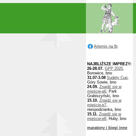
Artemis na fb
NAJBLIŻSZE IMPREZY:
26-28.07.
GPP 2025
,
Borowice, bno
31.07-3.08
Sudety Cup
,
Góry Sowie, bno
24.09.
Znajdź się w
mieście-e6
, Park
Grabiszyński, bno
15.10.
Znajdź się w
mieście-e7
,
niespodzianka, bno
15.11.
Znajdź się w
mieście-e8
, Huby, bno
maratony i biegi inne