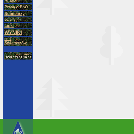
MTBO
Prasa o BnO
Sponsorzy
Galerie
Linki
WYNIKI
UKS
Świętoszów
Ost. mod.
3/3/2023 01:10:03