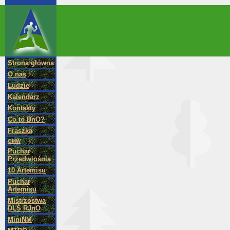
Strona główna
O nas
Ludzie
Kalendarz
Kontakty
Co to BnO?
Fraszka
OMW
Puchar
Przedwiośnia
10 Artemisu
Puchar
Artemisu
Mistrzostwa
DLŚ RJnO
MiniNM